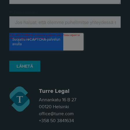
näkemyksellinen asiantuntijayritys.
Siksi julkaisimme uuden nimen ja
verkkosivun. Out with the old - in with
the new."
- Herkko Hietanen
Turre Legal
Annankatu 16 B 27
00120 Helsinki
office@turre.com
+358 50 3841634