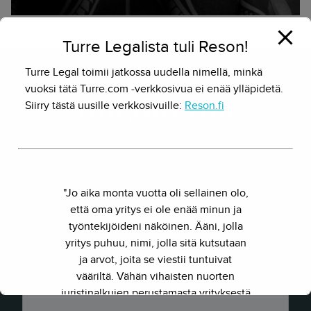
Turre Legalista tuli Reson!
Turre Legal toimii jatkossa uudella nimellä, minkä
vuoksi tätä Turre.com -verkkosivua ei enää ylläpidetä.
Ota yhteyttä
Siirry tästä uusille verkkosivuille:
Reson.fi
"Jo aika monta vuotta oli sellainen olo,
että oma yritys ei ole enää minun ja
työntekijöideni näköinen. Ääni, jolla
yritys puhuu, nimi, jolla sitä kutsutaan
ja arvot, joita se viestii tuntuivat
vääriltä. Vähän vihaisten nuorten
juristinalkujen perustamasta yrityksestä
on kasvanut kokenut ja