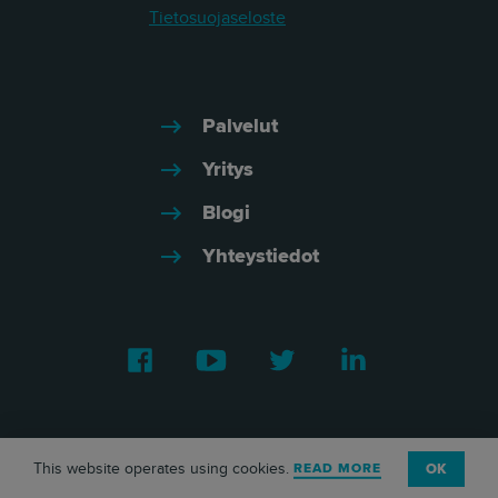
Tietosuojaseloste
Palvelut
Yritys
Blogi
Yhteystiedot
Facebook
Youtube
Twitter
LinkedIn
This website operates using cookies.
READ MORE
OK