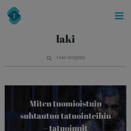
modal-check
Turre Legal
MENU
laki
Hae blogista
Miten tuomioistuin
suhtautuu tatuointeihin
– tatuoinnit