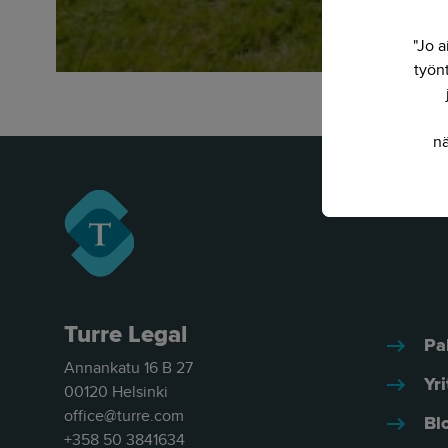
"Jo a
työnt
nä
Turre Legal
Pa
Annankatu 16 B 27
Yri
00120 Helsinki
office@turre.com
Bl
+358 50 3841634