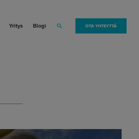
Yritys
Blogi
OTA YHTEYTTÄ
Haku
n