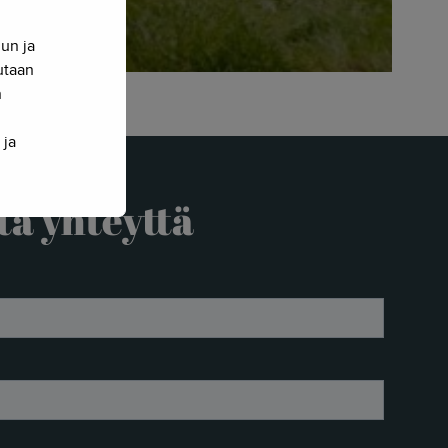
nun ja
sutaan
n
 ja
ta yhteyttä