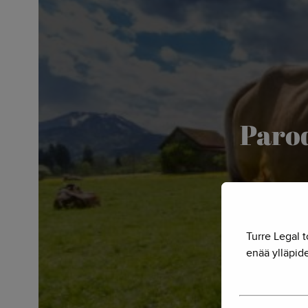
Parod
Turre Legal t
enää ylläpide