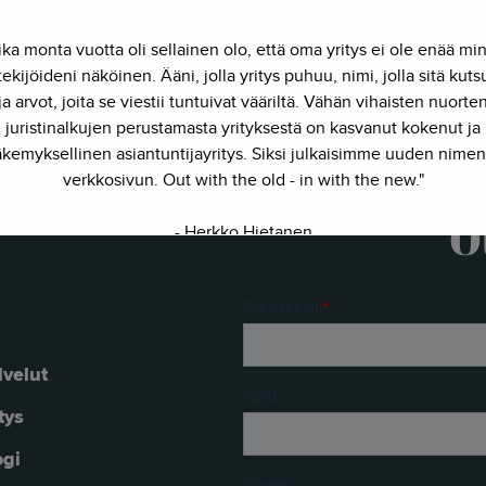
ika monta vuotta oli sellainen olo, että oma yritys ei ole enää mi
ekijöideni näköinen. Ääni, jolla yritys puhuu, nimi, jolla sitä kut
ja arvot, joita se viestii tuntuivat vääriltä. Vähän vihaisten nuorte
juristinalkujen perustamasta yrityksestä on kasvanut kokenut ja
kemyksellinen asiantuntijayritys. Siksi julkaisimme uuden nimen
verkkosivun. Out with the old - in with the new."
O
- Herkko Hietanen
lvelut
tys
ogi