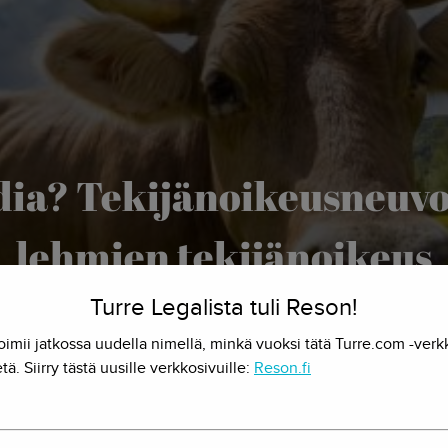
ia? Tekijänoikeusneuvo
lehmien tekijänoikeus
Turre Legalista tuli Reson!
13.7.2017 - Herkko Hietanen
oimii jatkossa uudella nimellä, minkä vuoksi tätä Turre.com -verk
tä. Siirry tästä uusille verkkosivuille:
Reson.fi