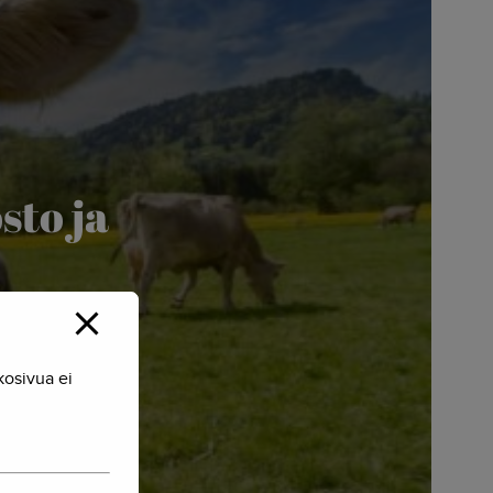
sto ja
kosivua ei