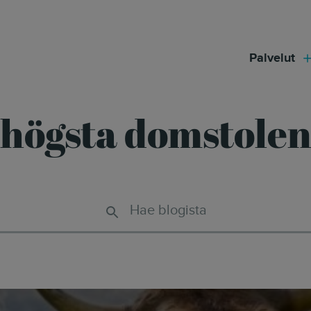
modal-check
Palvelut
högsta domstole
Hae blogista