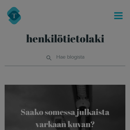
modal-check
Turre Legal
MENU
henkilötietolaki
Hae blogista
Saako somessa julkaista
varkaan kuvan?