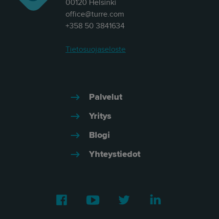
00120 Helsinki
office@turre.com
+358 50 3841634
Tietosuojaseloste
Palvelut
Yritys
Blogi
Yhteystiedot
Facebook
Youtube
Twitter
LinkedIn