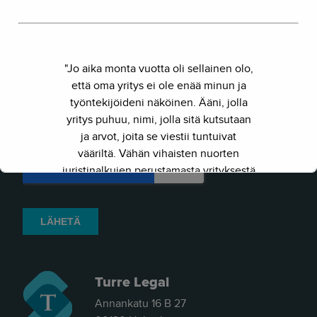
"Jo aika monta vuotta oli sellainen olo,
että oma yritys ei ole enää minun ja
työntekijöideni näköinen. Ääni, jolla
yritys puhuu, nimi, jolla sitä kutsutaan
ja arvot, joita se viestii tuntuivat
vääriltä. Vähän vihaisten nuorten
juristinalkujen perustamasta yrityksestä
on kasvanut kokenut ja
näkemyksellinen asiantuntijayritys.
Siksi julkaisimme uuden nimen ja
verkkosivun. Out with the old - in with
the new."
Turre Legal
- Herkko Hietanen
Annankatu 16 B 27