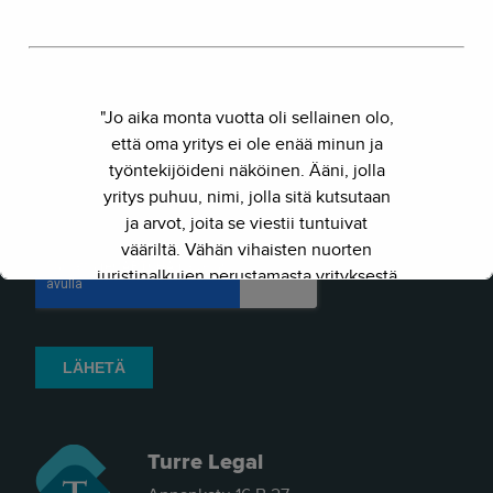
"Jo aika monta vuotta oli sellainen olo,
että oma yritys ei ole enää minun ja
työntekijöideni näköinen. Ääni, jolla
yritys puhuu, nimi, jolla sitä kutsutaan
ja arvot, joita se viestii tuntuivat
vääriltä. Vähän vihaisten nuorten
juristinalkujen perustamasta yrityksestä
on kasvanut kokenut ja
näkemyksellinen asiantuntijayritys.
Siksi julkaisimme uuden nimen ja
verkkosivun. Out with the old - in with
the new."
Turre Legal
- Herkko Hietanen