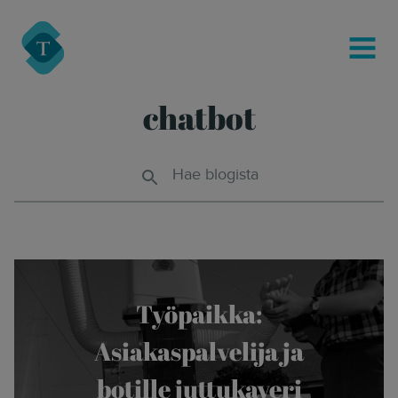
modal-check
Turre Legal
MENU
chatbot
Hae blogista
Työpaikka:
Asiakaspalvelija ja
botille juttukaveri