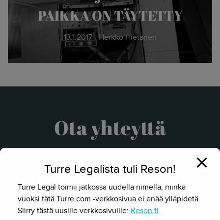
PAIKKA ON TÄYTETTY
13.1.2017 - Herkko Hietanen
Ota yhteyttä
Turre Legalista tuli Reson!
Turre Legal toimii jatkossa uudella nimellä, minkä
vuoksi tätä Turre.com -verkkosivua ei enää ylläpidetä.
Siirry tästä uusille verkkosivuille:
Reson.fi