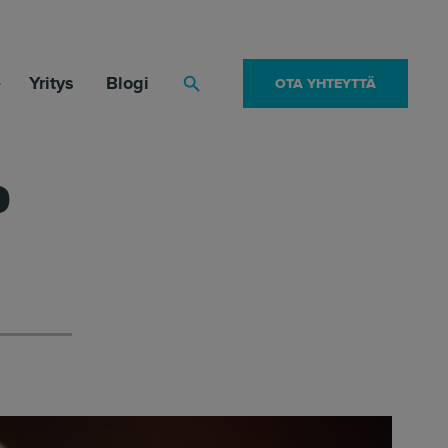
Yritys
Blogi
OTA YHTEYTTÄ
Haku
o