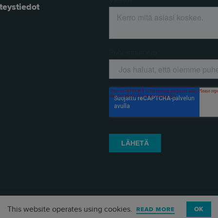
teystiedot
This website operates using cookies.
OK
READ MORE