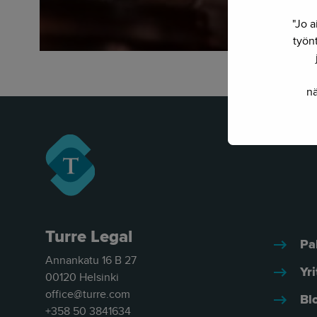
"Jo a
työnt
nä
Turre Legal
Pa
Annankatu 16 B 27
Yri
00120 Helsinki
office@turre.com
Bl
+358 50 3841634