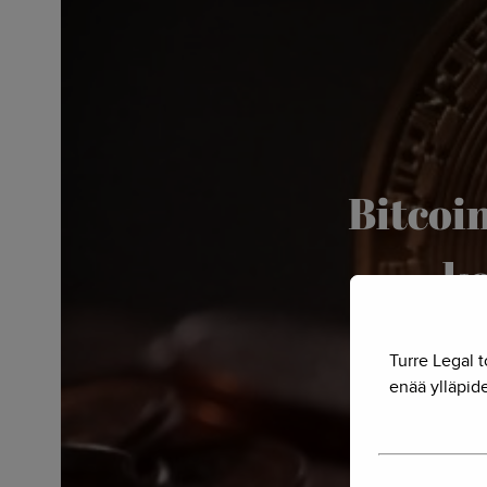
Bitcoi
ko
Turre Legal t
enää ylläpide