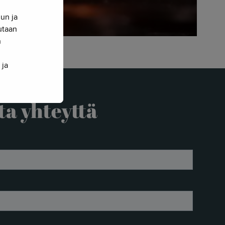
nun ja
sutaan
n
 ja
ta yhteyttä