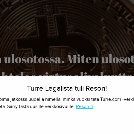
n ulosotossa. Miten uloso
htelee virtuaalivaluutt
Turre Legalista tuli Reson!
28.7.2017 - Herkko Hietanen
oimii jatkossa uudella nimellä, minkä vuoksi tätä Turre.com -verk
tä. Siirry tästä uusille verkkosivuille:
Reson.fi