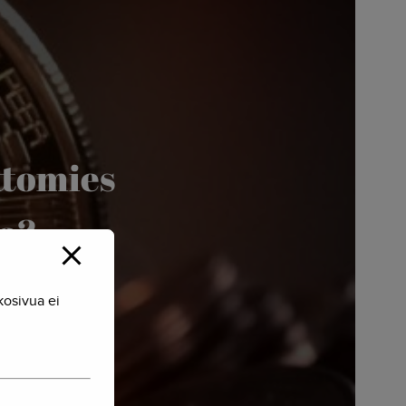
ttomies
aa?
kosivua ei