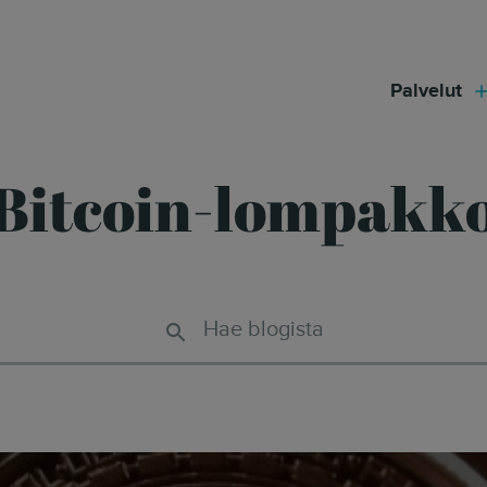
modal-check
Palvelut
Bitcoin-lompakk
Hae blogista