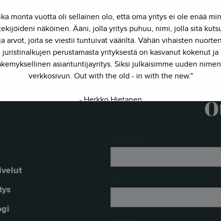
ika monta vuotta oli sellainen olo, että oma yritys ei ole enää mi
ekijöideni näköinen. Ääni, jolla yritys puhuu, nimi, jolla sitä kut
ja arvot, joita se viestii tuntuivat vääriltä. Vähän vihaisten nuorte
juristinalkujen perustamasta yrityksestä on kasvanut kokenut ja
kemyksellinen asiantuntijayritys. Siksi julkaisimme uuden nimen
verkkosivun. Out with the old - in with the new."
- Herkko Hietanen
O
lvelut
tys
ogi