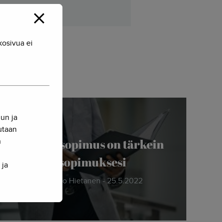
kosivua ei
nun ja
sutaan
n
Osakassopimus on tärkein
sopimuksesi
 ja
Herkko Hietanen - 25.5.2022