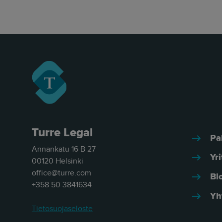
Turre Legal
Pa
Annankatu 16 B 27
Yri
00120 Helsinki
office@turre.com
Bl
+358 50 3841634
Yh
Tietosuojaseloste