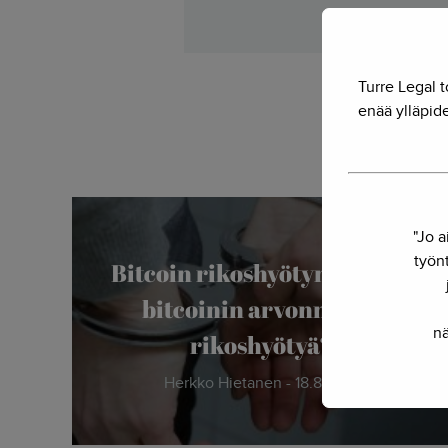
Turre Legal t
enää ylläpide
"Jo a
työnt
Bitcoin rikoshyötynä: Onko
bitcoinin arvonnousu
nä
rikoshyötyä?
Herkko Hietanen - 18.8.2017