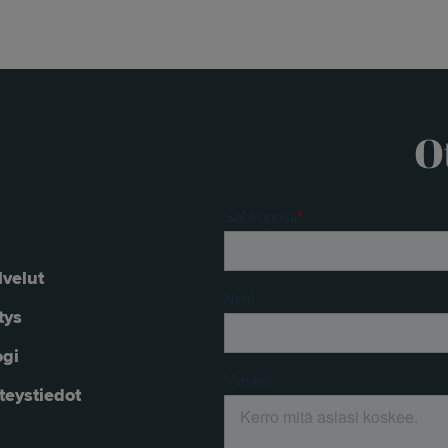
O
lvelut
tys
ogi
teystiedot