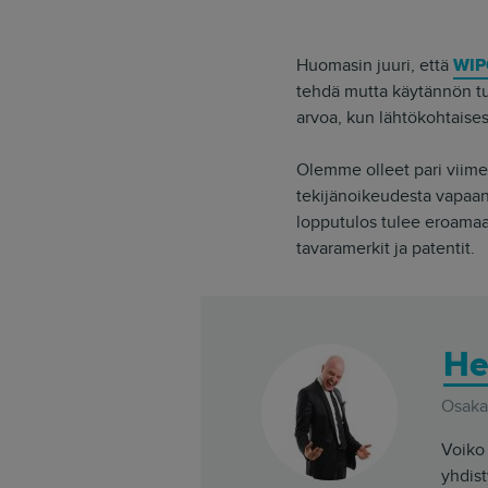
Huomasin juuri, että
WIPO
tehdä mutta käytännön tu
arvoa, kun lähtökohtaises
Olemme olleet pari viime
tekijänoikeudesta vapaan 
lopputulos tulee eroamaa
tavaramerkit ja patentit.
He
Osakas
Voiko 
yhdist