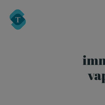
Turre Legal
imm
va