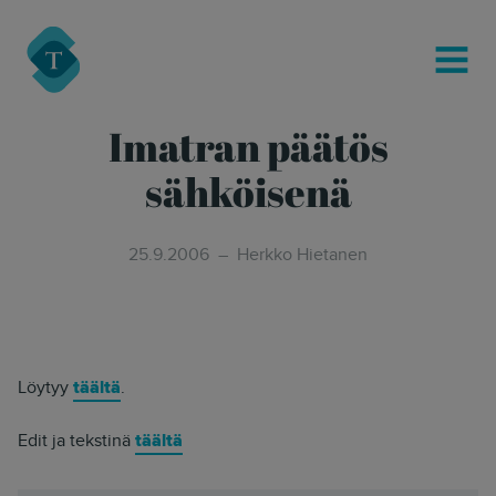
modal-check
Turre Legal
MENU
Imatran päätös
sähköisenä
25.9.2006
Herkko Hietanen
Löytyy
täältä
.
Edit ja tekstinä
täältä