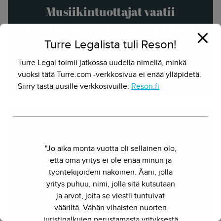
Musiikintuottajat vaatii
PirateBayn piilottamista Elisan
Turre Legalista tuli Reson!
asiakkailta
Turre Legal toimii jatkossa uudella nimellä, minkä
Herkko Hietanen - 27.5.2011
vuoksi tätä Turre.com -verkkosivua ei enää ylläpidetä.
Siirry tästä uusille verkkosivuille:
Reson.fi
"Jo aika monta vuotta oli sellainen olo,
Tekijänoikeuksien laillista
että oma yritys ei ole enää minun ja
valvontaa vai kiristystä?
työntekijöideni näköinen. Ääni, jolla
yritys puhuu, nimi, jolla sitä kutsutaan
Herkko Hietanen - 28.4.2015
ja arvot, joita se viestii tuntuivat
vääriltä. Vähän vihaisten nuorten
juristinalkujen perustamasta yrityksestä