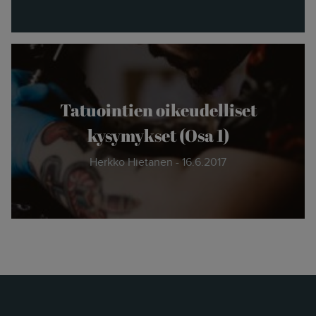
verkkosivun. Out with the old - in with
the new."
- Herkko Hietanen
Tatuointien oikeudelliset
kysymykset (Osa 1)
Herkko Hietanen - 16.6.2017