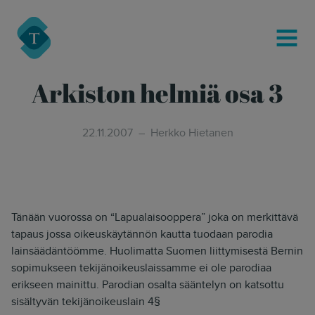
modal-check
Turre Legal
MENU
Arkiston helmiä osa 3
22.11.2007
Herkko Hietanen
Tänään vuorossa on “Lapualaisooppera” joka on merkittävä
tapaus jossa oikeuskäytännön kautta tuodaan parodia
lainsäädäntöömme. Huolimatta Suomen liittymisestä Bernin
sopimukseen tekijänoikeuslaissamme ei ole parodiaa
erikseen mainittu. Parodian osalta sääntelyn on katsottu
sisältyvän tekijänoikeuslain 4§