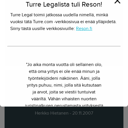
Turre Legalista tuli Reson!
Turre Legal toimii jatkossa uudella nimellä, minkä
vuoksi tätä Turre.com -verkkosivua ei enää ylläpidetä.
Arkiston helmiä osa 2
Siirry tästä uusille verkkosivuille:
Reson.fi
Herkko Hietanen - 21.11.2007
"Jo aika monta vuotta oli sellainen olo,
että oma yritys ei ole enää minun ja
työntekijöideni näköinen. Ääni, jolla
yritys puhuu, nimi, jolla sitä kutsutaan
ja arvot, joita se viestii tuntuivat
vääriltä. Vähän vihaisten nuorten
Arkiston helmiä
juristinalkujen perustamasta yrityksestä
on kasvanut kokenut ja
Herkko Hietanen - 20.11.2007
näkemyksellinen asiantuntijayritys.
Siksi julkaisimme uuden nimen ja