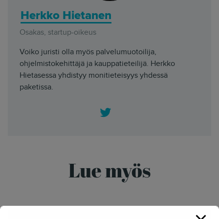
Herkko Hietanen
Osakas, startup-oikeus
Voiko juristi olla myös palvelumuotoilija,
ohjelmistokehittäjä ja kauppatieteilijä. Herkko
Hietasessa yhdistyy monitieteisyys yhdessä
paketissa.
Twitter
Lue myös