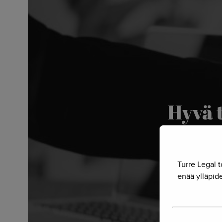
Hyvä 
Turre Legal t
enää ylläpide