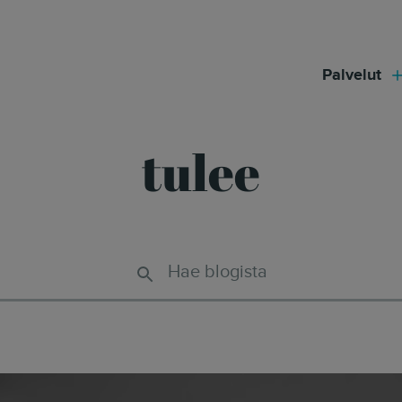
modal-check
Palvelut
tulee
Hae blogista