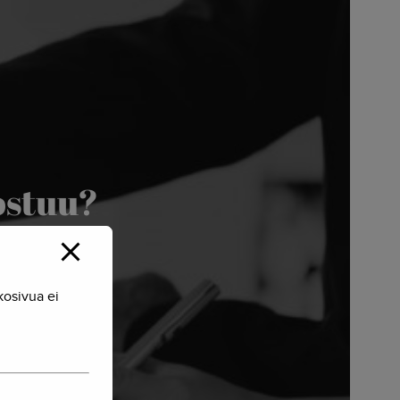
ostuu?
kosivua ei