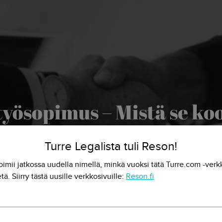
työsopimus – Mistä se ko
5.10.2018 - Herkko Hietanen
Turre Legalista tuli Reson!
oimii jatkossa uudella nimellä, minkä vuoksi tätä Turre.com -verk
tä. Siirry tästä uusille verkkosivuille:
Reson.fi