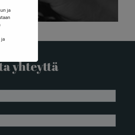
nun ja
sutaan
n
 ja
ta yhteyttä