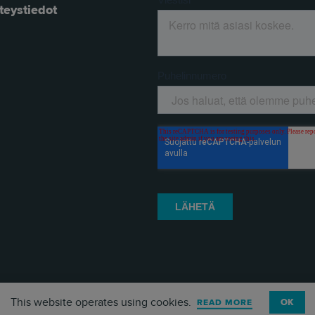
teystiedot
This website operates using cookies.
OK
READ MORE