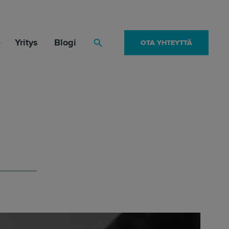
Yritys
Blogi
OTA YHTEYTTÄ
Haku