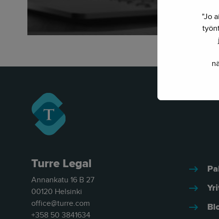
"Jo a
työnt
nä
Turre Legal
Pa
Annankatu 16 B 27
Yri
00120 Helsinki
office@turre.com
Bl
+358 50 3841634