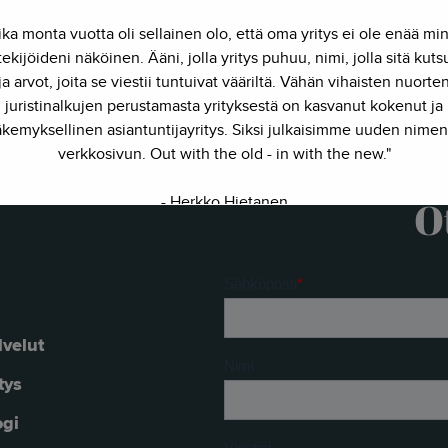
ika monta vuotta oli sellainen olo, että oma yritys ei ole enää mi
ekijöideni näköinen. Ääni, jolla yritys puhuu, nimi, jolla sitä kut
ja arvot, joita se viestii tuntuivat vääriltä. Vähän vihaisten nuorte
juristinalkujen perustamasta yrityksestä on kasvanut kokenut ja
kemyksellinen asiantuntijayritys. Siksi julkaisimme uuden nimen
verkkosivun. Out with the old - in with the new."
- Herkko Hietanen
O
lvelut
tys
ogi