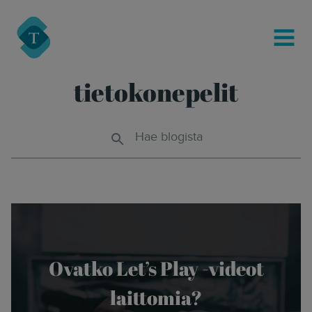
modal-check
Turre Legal
MENU
tietokonepelit
Hae blogista
Ovatko Let’s Play -videot
laittomia?