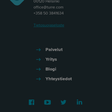
00120 Helsinki
office@turre.com
+358 50 3841634
Tietosuojaseloste
Palvelut
Yritys
Blogi
Yhteystiedot
Facebook
Youtube
Twitter
LinkedIn