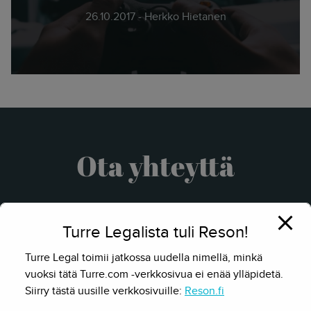
26.10.2017 - Herkko Hietanen
Ota yhteyttä
Turre Legalista tuli Reson!
Turre Legal toimii jatkossa uudella nimellä, minkä
vuoksi tätä Turre.com -verkkosivua ei enää ylläpidetä.
Siirry tästä uusille verkkosivuille:
Reson.fi