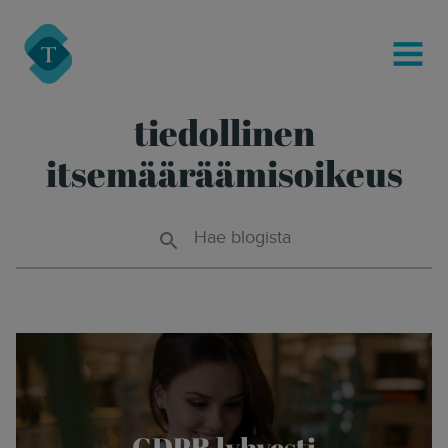
modal-check
Turre Legal
MENU
tiedollinen
itsemääräämisoikeus
Hae blogista
GDPR lyhyesti