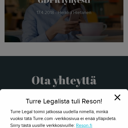
17.4.2018 - Herkko Hietanen
Ota yhteyttä
Turre Legalista tuli Reson!
Turre Legal toimii jatkossa uudella nimellä, minkä
vuoksi tätä Turre.com -verkkosivua ei enää ylläpidetä.
Siirry tästä uusille verkkosivuille:
Reson.fi