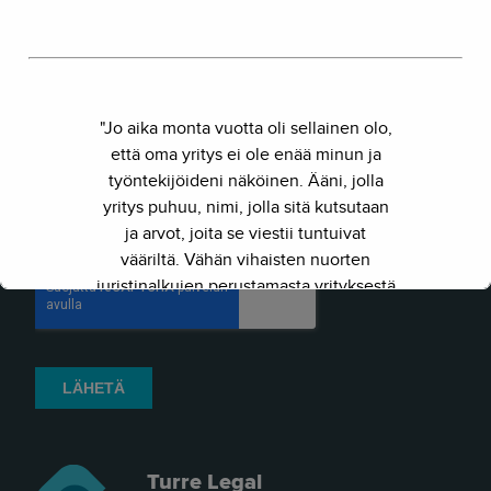
"Jo aika monta vuotta oli sellainen olo,
että oma yritys ei ole enää minun ja
työntekijöideni näköinen. Ääni, jolla
yritys puhuu, nimi, jolla sitä kutsutaan
ja arvot, joita se viestii tuntuivat
vääriltä. Vähän vihaisten nuorten
juristinalkujen perustamasta yrityksestä
on kasvanut kokenut ja
näkemyksellinen asiantuntijayritys.
Siksi julkaisimme uuden nimen ja
verkkosivun. Out with the old - in with
the new."
- Herkko Hietanen
Turre Legal