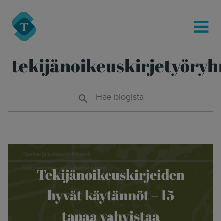
modal-check
Turre Legal
MENU
tekijänoikeuskirjetyöry
Hae blogista
Tekijänoikeuskirjeiden
hyvät käytännöt – 15
tapaa vahvistaa