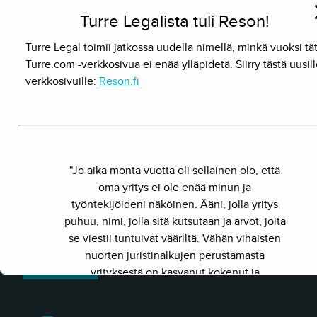
Turre Legalista tuli Reson!
Turre Legal toimii jatkossa uudella nimellä, minkä vuoksi tä
Turre.com -verkkosivua ei enää ylläpidetä. Siirry tästä uusil
verkkosivuille:
Reson.fi
"Jo aika monta vuotta oli sellainen olo, että
oma yritys ei ole enää minun ja
työntekijöideni näköinen. Ääni, jolla yritys
puhuu, nimi, jolla sitä kutsutaan ja arvot, joita
se viestii tuntuivat vääriltä. Vähän vihaisten
nuorten juristinalkujen perustamasta
yrityksestä on kasvanut kokenut ja
näkemyksellinen asiantuntijayritys. Siksi
julkaisimme uuden nimen ja verkkosivun. Out