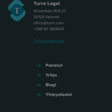
with the old - in with the new."
Turre Legal
Annankatu 16 B 27
- Herkko Hietanen
00120 Helsinki
office@turre.com
+358 50 3841634
Tietosuojaseloste
Palvelut
Yritys
Blogi
Yhteystiedot