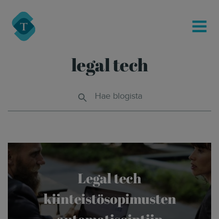
modal-check
Turre Legal
MENU
legal tech
Hae blogista
Legal tech
kiinteistösopimusten
automatisointiin