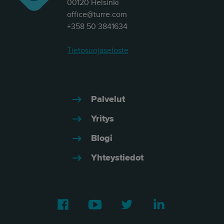
00120 Helsinki
office@turre.com
+358 50 3841634
Tietosuojaseloste
Palvelut
Yritys
Blogi
Yhteystiedot
Facebook
Youtube
Twitter
LinkedIn