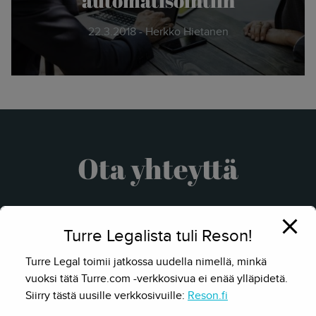
22.3.2018 - Herkko Hietanen
Ota yhteyttä
Turre Legalista tuli Reson!
Turre Legal toimii jatkossa uudella nimellä, minkä
vuoksi tätä Turre.com -verkkosivua ei enää ylläpidetä.
Siirry tästä uusille verkkosivuille:
Reson.fi