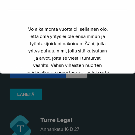
"Jo aika monta vuotta oli sellainen olo,
että oma yritys ei ole enää minun ja
työntekijöideni näköinen. Ääni, jolla
yritys puhuu, nimi, jolla sitä kutsutaan
ja arvot, joita se viestii tuntuivat
vääriltä. Vähän vihaisten nuorten
juristinalkujen perustamasta yrityksestä
on kasvanut kokenut ja
näkemyksellinen asiantuntijayritys.
Siksi julkaisimme uuden nimen ja
verkkosivun. Out with the old - in with
the new."
Turre Legal
- Herkko Hietanen
Annankatu 16 B 27