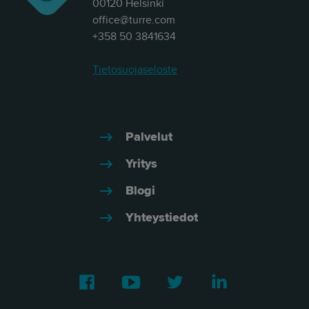
00120 Helsinki
office@turre.com
+358 50 3841634
Tietosuojaseloste
Palvelut
Yritys
Blogi
Yhteystiedot
Facebook
Youtube
Twitter
LinkedIn