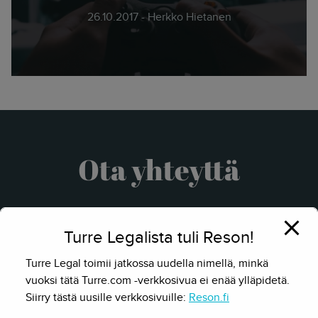
26.10.2017 - Herkko Hietanen
Ota yhteyttä
Turre Legalista tuli Reson!
Turre Legal toimii jatkossa uudella nimellä, minkä
vuoksi tätä Turre.com -verkkosivua ei enää ylläpidetä.
Siirry tästä uusille verkkosivuille:
Reson.fi