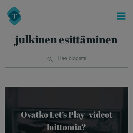
modal-check
Turre Legal
MENU
julkinen esittäminen
Hae blogista
Ovatko Let’s Play -videot
laittomia?