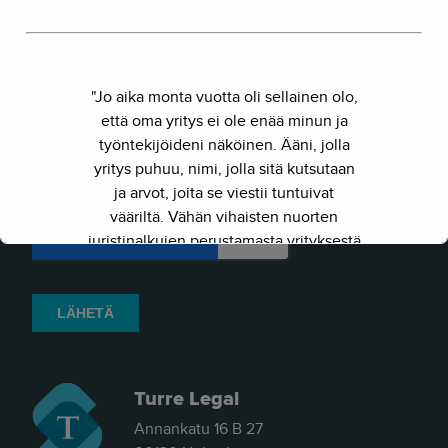
"Jo aika monta vuotta oli sellainen olo,
että oma yritys ei ole enää minun ja
työntekijöideni näköinen. Ääni, jolla
yritys puhuu, nimi, jolla sitä kutsutaan
ja arvot, joita se viestii tuntuivat
vääriltä. Vähän vihaisten nuorten
juristinalkujen perustamasta yrityksestä
on kasvanut kokenut ja
näkemyksellinen asiantuntijayritys.
Siksi julkaisimme uuden nimen ja
verkkosivun. Out with the old - in with
the new."
Turre Legal
- Herkko Hietanen
Annankatu 16 B 27