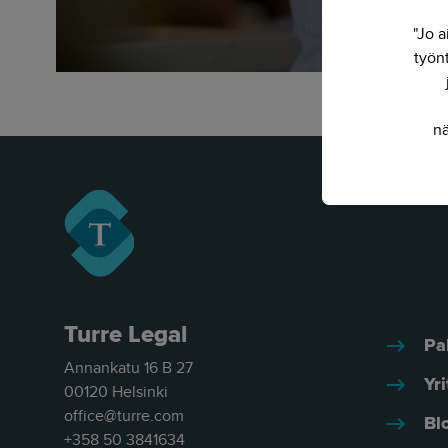
"Jo a
työnt
nä
Turre Legal
Pa
Annankatu 16 B 27
Yri
00120 Helsinki
office@turre.com
Bl
+358 50 3841634