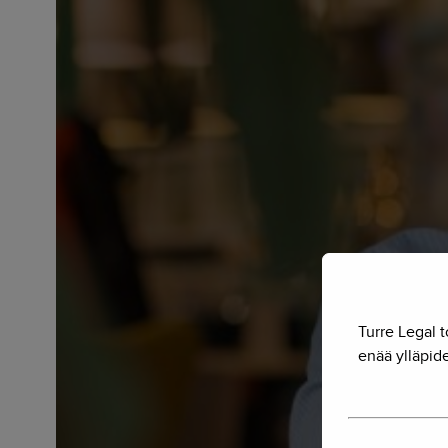
Turre Legal t
enää ylläpide