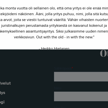
ika monta vuotta oli sellainen olo, että oma yritys ei ole enää mi
ekijöideni näköinen. Ääni, jolla yritys puhuu, nimi, jolla sitä kut
ja arvot, joita se viestii tuntuivat vääriltä. Vähän vihaisten nuorte
juristinalkujen perustamasta yrityksestä on kasvanut kokenut ja
kemyksellinen asiantuntijayritys. Siksi julkaisimme uuden nimen
verkkosivun. Out with the old - in with the new."
- Herkko Hietanen
O
lvelut
tys
ogi