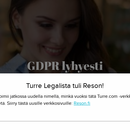
GDPR lyhyesti
17.4.2018 - Herkko Hietanen
Turre Legalista tuli Reson!
oimii jatkossa uudella nimellä, minkä vuoksi tätä Turre.com -verk
tä. Siirry tästä uusille verkkosivuille:
Reson.fi