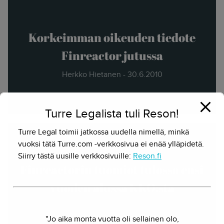
Korkeimman oikeuden tiedote
Finreactor jutussa
Herkko Hietanen - 30.6.2010
Turre Legalista tuli Reson!
Turre Legal toimii jatkossa uudella nimellä, minkä
vuoksi tätä Turre.com -verkkosivua ei enää ylläpidetä.
Siirry tästä uusille verkkosivuille:
Reson.fi
Finreactorin tuomiot tulossa ensi
vuoden alussa KKO:sta
Herkko Hietanen - 9.11.2009
"Jo aika monta vuotta oli sellainen olo,