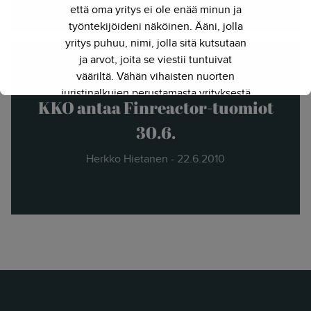
että oma yritys ei ole enää minun ja
työntekijöideni näköinen. Ääni, jolla
yritys puhuu, nimi, jolla sitä kutsutaan
ja arvot, joita se viestii tuntuivat
vääriltä. Vähän vihaisten nuorten
juristinalkujen perustamasta yrityksestä
KKO antaa Finreactor-tuomiot
on kasvanut kokenut ja
näkemyksellinen asiantuntijayritys.
30.6.
Siksi julkaisimme uuden nimen ja
Herkko Hietanen - 22.6.2010
verkkosivun. Out with the old - in with
the new."
- Herkko Hietanen