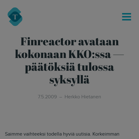
modal-check
Turre Legal
MENU
Finreactor avataan
kokonaan KKO:ssa —
päätöksiä tulossa
syksyllä
7.5.2009
Herkko Hietanen
Saimme vaihteeksi todella hyviä uutisia. Korkeimman