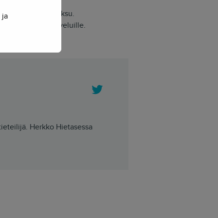
mman auton voimin
uudessa kauhean fiksu.
 ja
 kaupallisille palveluille.
Twitter
tieteilijä. Herkko Hietasessa