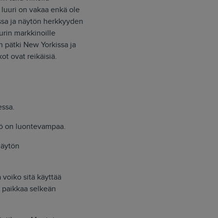
 luuri on vakaa enkä ole
ssa ja näytön herkkyyden
urin markkinoille
n pätki New Yorkissa ja
ot ovat reikäisiä.
essa.
tö on luontevampaa.
näytön
voiko sitä käyttää
ys paikkaa selkeän