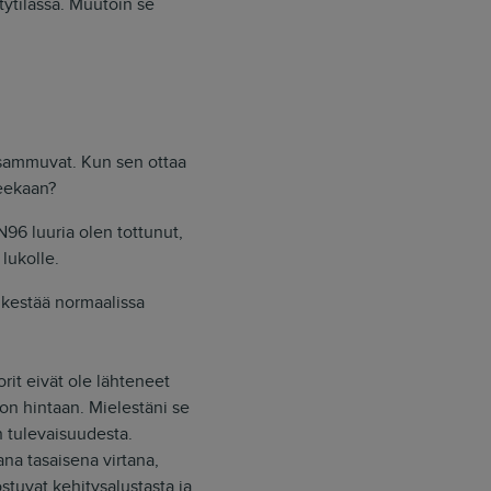
ytilassa. Muutoin se
t sammuvat. Kun sen ottaa
seekaan?
96 luuria olen tottunut,
lukolle.
ri kestää normaalissa
it eivät ole lähteneet
n hintaan. Mielestäni se
n tulevaisuudesta.
ana tasaisena virtana,
ostuvat kehitysalustasta ja