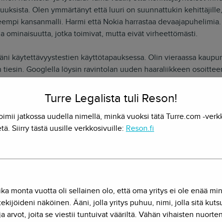
uuksista. Olen ymmärtänyt että luuri on suunnattukin kehittäjille,
empi kansanmalli. Harmi että Nokia harrastaa devaajapuhelimia. 
a ominaisuutta, jotka toimivat, mutta eivät virheettömästi.
äni käytettävyystestien käyttötapauksessa. Olin vieraassa kaupun
tiesin. Googlella löysin ravintolan uuden haaraliikkeen osoittee
at yhteistyön. Karttasovellus sijoitti minut Washingtoniin, jossa 
i. Myöskään karttapalvelun hakupalvelu ei suostunut yhdistämään
Turre Legalista tuli Reson!
 tietä ja sain Google-kartta haun jälkeen osoitteen, jonka bonga
oimii jatkossa uudella nimellä, minkä vuoksi tätä Turre.com -verk
tä. Siirry tästä uusille verkkosivuille:
Reson.fi
jen mukaan pitänyt pystyä ratkaisemaan käyttötapaukseni useammall
ivaa verkkoyhteyttä se ei kuitenkaan onnistunut.
i tsempata palveluvalikoimaa. Muutoin Google ajaa ohi vilkuttam
maiseksi puhelimeen muuttaa koko navigaatioteollisuutta. Sama
ika monta vuotta oli sellainen olo, että oma yritys ei ole enää mi
a TomTomin ja Garminin osakkeet lähtivät useamman kymmenen pr
ekijöideni näköinen. Ääni, jolla yritys puhuu, nimi, jolla sitä kut
ja arvot, joita se viestii tuntuivat vääriltä. Vähän vihaisten nuorte