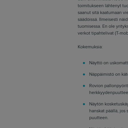
toimitukseen lähtenyt tuo
saanut sitä kaatumaan vi
säädöissä. Ilmeisesti näi
tuomisessa. En ole yrityk
verkot tipahtelivat (T-mob
Kokemuksia:
Näyttö on uskomatto
Näppäimistö on käte
Rovion pallonpyörity
herkkyydenpuuttee
Näytön kosketuskäy
hanskat päällä, jos 
puutteen.