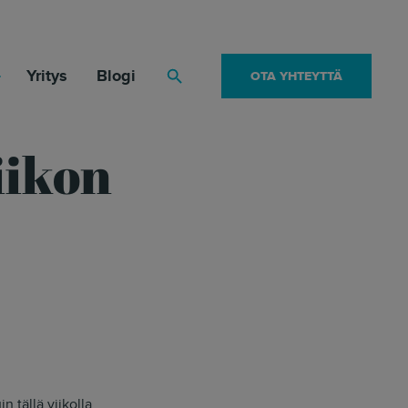
Yritys
Blogi
OTA YHTEYTTÄ
Haku
iikon
 tällä viikolla