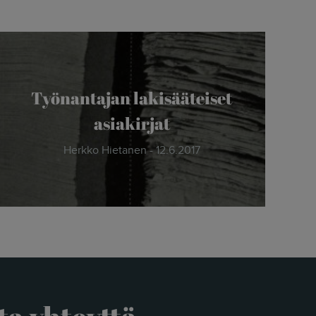
Työnantajan lakisääteiset
asiakirjat
Herkko Hietanen - 12.6.2017