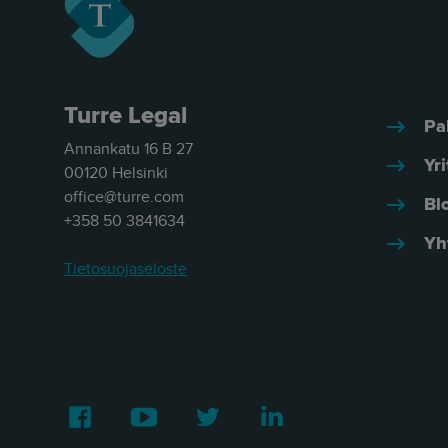
Turre Legal
Pa
Annankatu 16 B 27
Yri
00120 Helsinki
office@turre.com
Bl
+358 50 3841634
Yh
Tietosuojaseloste
Facebook
Youtube
Twitter
LinkedIn