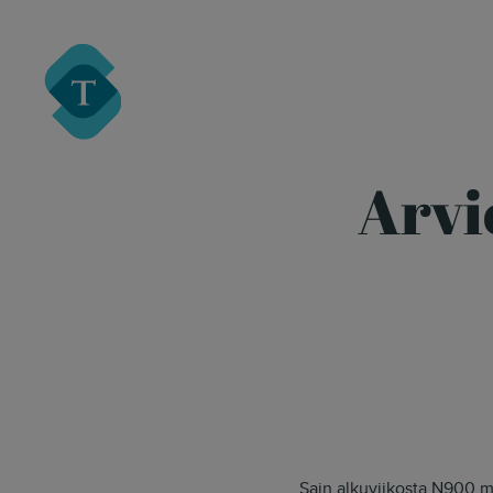
Turre Legal
Arvi
Sain alkuviikosta N900 mu