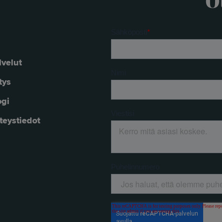
O
lvelut
tys
ogi
teystiedot