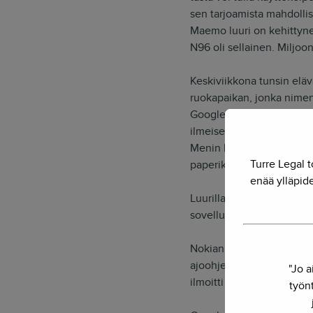
sen tarjoamista mahdollis
Maemo luuri on kehittyne
N96 oli sellainen. Miljoon
Keskiviikkona tunsin eläv
ruokapaikan, jonka nimen 
Google ja selain lopettiv
ilmeisesti viimeksi toim
Menin kahvilaan kysymään
Turre Legal t
paperikartasta.
enää ylläpide
Luurilla olisi kaiken jär
sovelluksella. Ilman toim
Nokian tarvitsee oikeast
ajoohjeiden tuleminen il
"Jo a
ilmoitti ilmaispalvelust
työnt