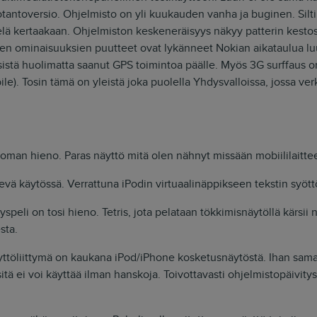
tantoversio. Ohjelmisto on yli kuukauden vanha ja buginen. Silti
elä kertaakaan. Ohjelmiston keskeneräisyys näkyy patterin kesto
den ominaisuuksien puutteet ovat lykänneet Nokian aikataulua lu
sistä huolimatta saanut GPS toimintoa päälle. Myös 3G surffaus o
ile). Tosin tämä on yleistä joka puolella Yhdysvalloissa, jossa verk
man hieno. Paras näyttö mitä olen nähnyt missään mobiililaitte
vä käytössä. Verrattuna iPodin virtuaalinäppikseen tekstin syöt
speli on tosi hieno. Tetris, jota pelataan tökkimisnäytöllä kärsii 
sta.
ttöliittymä on kaukana iPod/iPhone kosketusnäytöstä. Ihan sama 
sitä ei voi käyttää ilman hanskoja. Toivottavasti ohjelmistopäivit