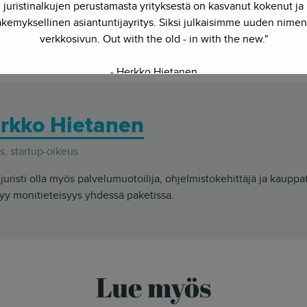
sä omavaraiseksi karttadatan osalta. Google kiertelee jo usea
juristinalkujen perustamasta yrityksestä on kasvanut kokenut ja
n lisäksi karttadataa. Navteqin kauppa ei ehkä olekaan tulevais
kemyksellinen asiantuntijayritys. Siksi julkaisimme uuden nimen
alvelut kuten
Open Street map
tarjoavat kiinnostavia vaihtoehtoja
verkkosivun. Out with the old - in with the new."
y innovoida kovasti kilpaillakseen avointen palveluiden kanssa.
- Herkko Hietanen
rkko Hietanen
, startup-oikeus
juristi olla myös palvelumuotoilija, ohjelmistokehittäjä ja kauppa
yy monitieteisyys yhdessä paketissa.
Lue myös