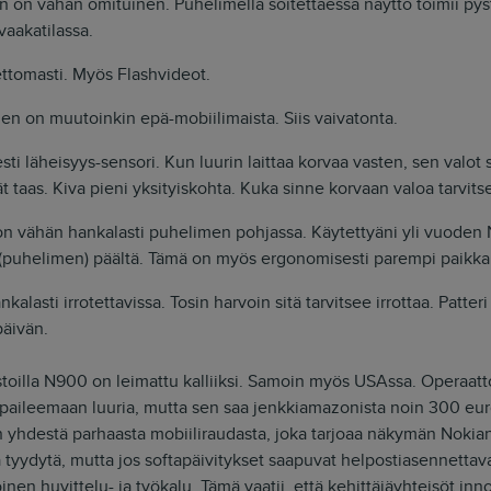
on vähän omituinen. Puhelimella soitettaessa näyttö toimii pyst
vaakatilassa.
ettomasti. Myös Flashvideot.
n on muutoinkin epä-mobiilimaista. Siis vaivatonta.
sti läheisyys-sensori. Kun luurin laittaa korvaa vasten, sen valo
ät taas. Kiva pieni yksityiskohta. Kuka sinne korvaan valoa tarvit
 vähän hankalasti puhelimen pohjassa. Käytettyäni yli vuoden N
 (puhelimen) päältä. Tämä on myös ergonomisesti parempi paikka 
nkalasti irrotettavissa. Tosin harvoin sitä tarvitsee irrottaa. Patte
päivän.
oilla N900 on leimattu kalliiksi. Samoin myös USAssa. Operaattor
aileemaan luuria, mutta sen saa jenkkiamazonista noin 300 euro
n yhdestä parhaasta mobiiliraudasta, joka tarjoaa näkymän Nokia
lä tyydytä, mutta jos softapäivitykset saapuvat helpostiasennettav
oinen huvittelu- ja työkalu. Tämä vaatii, että kehittäjäyhteisöt inn