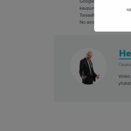
Google on myös ryhtymäs
kaupunkeja keräten kuvie
nä
Toisaalta avoimet karttap
No ainakin Navteqin täyty
He
Osakas
Voiko 
yhdist