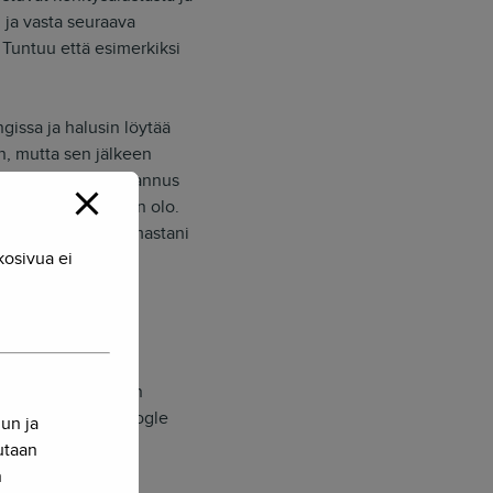
 ja vasta seuraava
Tuntuu että esimerkiksi
gissa ja halusin löytää
n, mutta sen jälkeen
verkko- tai GPS-paikannus
 verkkoon. Onneton olo.
sin hotellista saamastani
kosivua ei
a eri tavalla ja
atta. Google Mapsin
na päivänä kun Google
nun ja
osentin syöksyyn.
sutaan
n