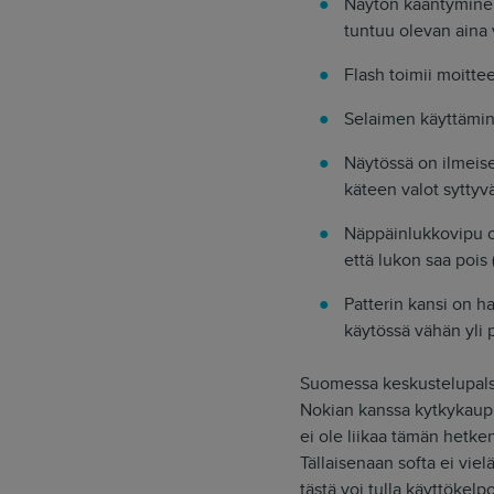
Näytön kääntyminen 
tuntuu olevan aina 
Flash toimii moitte
Selaimen käyttämine
Näytössä on ilmeise
käteen valot syttyv
Näppäinlukkovipu on
että lukon saa pois
Patterin kansi on ha
käytössä vähän yli 
Suomessa keskustelupalst
Nokian kanssa kytkykaupp
ei ole liikaa tämän hetke
Tällaisenaan softa ei vie
tästä voi tulla käyttökelp