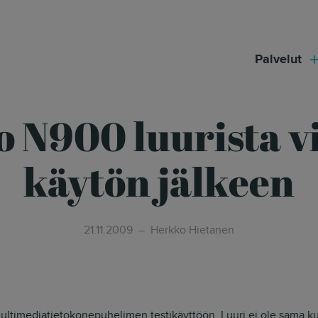
modal-check
Palvelut
o N900 luurista v
käytön jälkeen
21.11.2009
Herkko Hietanen
ltimediatietokonepuhelimen testikäyttöön. Luuri ei ole sama kuin